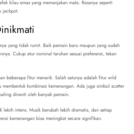
 efek kilau emas yang memanjakan mata. Rasanya seperti
 jackpot.
inikmati
menya yang tidak rumit. Baik pemain baru maupun yang sudah
ya. Cukup atur nominal taruhan sesuai preferensi, tekan
n beberapa fitur menarik. Salah satunya adalah fitur wild
u membentuk kombinasi kemenangan. Ada juga simbol scatter
aling dinanti oleh banyak pemain.
di lebih intens. Musik berubah lebih dramatis, dan setiap
tensi kemenangan bisa meningkat secara signifikan.