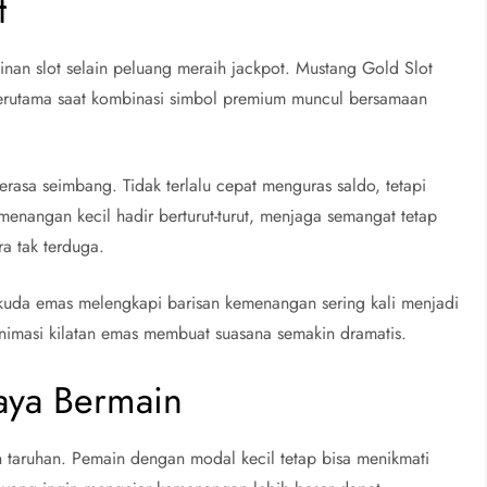
t
nan slot selain peluang meraih jackpot. Mustang Gold Slot
terutama saat kombinasi simbol premium muncul bersamaan
rasa seimbang. Tidak terlalu cepat menguras saldo, tetapi
angan kecil hadir berturut-turut, menjaga semangat tetap
a tak terduga.
 kuda emas melengkapi barisan kemenangan sering kali menjadi
nimasi kilatan emas membuat suasana semakin dramatis.
aya Bermain
n taruhan. Pemain dengan modal kecil tetap bisa menikmati