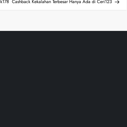
Post
ak178
Cashback Kekalahan Terbesar Hanya Ada di Ceri123