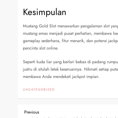
Kesimpulan
Mustang Gold Slot menawarkan pengalaman slot yang
mustang emas menjadi pusat perhatian, membawa har
gameplay sederhana, fitur menarik, dan potensi jack
pencinta slot online.
Seperti kuda liar yang berlari bebas di padang rum
justru di situlah letak keseruannya. Nikmati setiap p
membawa Anda mendekati jackpot impian.
UNCATEGORIZED
P
Previous
Previous