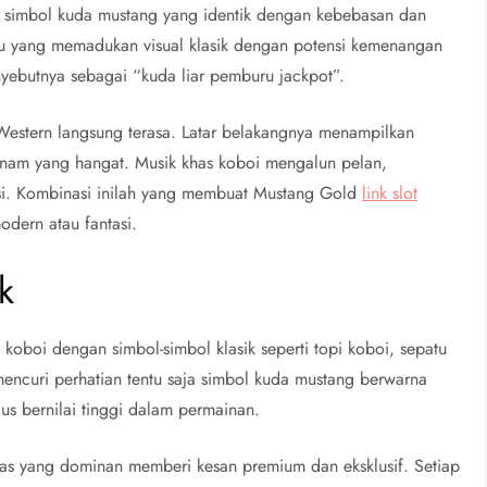
 simbol kuda mustang yang identik dengan kebebasan dan
u yang memadukan visual klasik dengan potensi kemenangan
yebutnya sebagai “kuda liar pemburu jackpot”.
Western langsung terasa. Latar belakangnya menampilkan
nam yang hangat. Musik khas koboi mengalun pelan,
pasi. Kombinasi inilah yang membuat Mustang Gold
link slot
odern atau fantasi.
k
oboi dengan simbol-simbol klasik seperti topi koboi, sepatu
mencuri perhatian tentu saja simbol kuda mustang berwarna
us bernilai tinggi dalam permainan.
as yang dominan memberi kesan premium dan eksklusif. Setiap