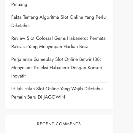
Peluang
Fakta Tentang Algoritma Slot Online Yang Perlu
Diketahui
Review Slot Colossal Gems Habanero: Permata
Raksasa Yang Menyimpan Hadiah Besar
Perjalanan Gameplay Slot Online Betwin188:
Menyelami Koleksi Habanero Dengan Konsep
Inovatif
Istilah-Istilah Slot Online Yang Wajib Diketahui
Pemain Baru Di JAGOWIN
RECENT COMMENTS