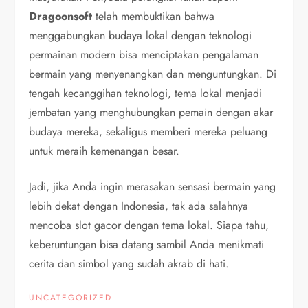
Dragoonsoft
telah membuktikan bahwa
menggabungkan budaya lokal dengan teknologi
permainan modern bisa menciptakan pengalaman
bermain yang menyenangkan dan menguntungkan. Di
tengah kecanggihan teknologi, tema lokal menjadi
jembatan yang menghubungkan pemain dengan akar
budaya mereka, sekaligus memberi mereka peluang
untuk meraih kemenangan besar.
Jadi, jika Anda ingin merasakan sensasi bermain yang
lebih dekat dengan Indonesia, tak ada salahnya
mencoba slot gacor dengan tema lokal. Siapa tahu,
keberuntungan bisa datang sambil Anda menikmati
cerita dan simbol yang sudah akrab di hati.
UNCATEGORIZED