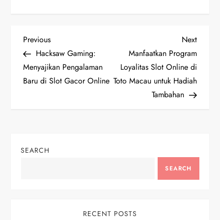
P
Previous
Next
Previous
Next
Post
Post
Hacksaw Gaming:
Manfaatkan Program
o
Menyajikan Pengalaman
Loyalitas Slot Online di
Baru di Slot Gacor Online
Toto Macau untuk Hadiah
s
Tambahan
t
n
SEARCH
a
SEARCH
v
i
RECENT POSTS