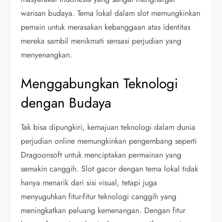
warisan budaya. Tema lokal dalam slot memungkinkan
pemain untuk merasakan kebanggaan atas identitas
mereka sambil menikmati sensasi perjudian yang
menyenangkan.
Menggabungkan Teknologi
dengan Budaya
Tak bisa dipungkiri, kemajuan teknologi dalam dunia
perjudian online memungkinkan pengembang seperti
Dragoonsoft untuk menciptakan permainan yang
semakin canggih. Slot gacor dengan tema lokal tidak
hanya menarik dari sisi visual, tetapi juga
menyuguhkan fitur-fitur teknologi canggih yang
meningkatkan peluang kemenangan. Dengan fitur