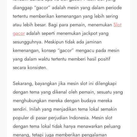
dianggap “gacor” adalah mesin yang dalam periode
tertentu memberikan kemenangan yang lebih sering
atau lebih besar. Bagi para pemain, menemukan
Slot
gacor
adalah seperti menemukan jackpot yang
sesungguhnya. Meskipun tidak ada jaminan
kemenangan, konsep “gacor” mengacu pada mesin
yang dalam waktu tertentu memberi hasil positif
secara konsisten.
Sekarang, bayangkan jika mesin slot ini dilengkapi
dengan tema yang dikenal oleh pemain, sesuatu yang
menghubungkan mereka dengan budaya mereka
sendiri. Inilah yang menjadikan tema lokal semakin
populer di pasar perjudian Indonesia. Mesin slot
dengan tema lokal tidak hanya menawarkan peluang
menang, tetapi juga memberikan pengalaman