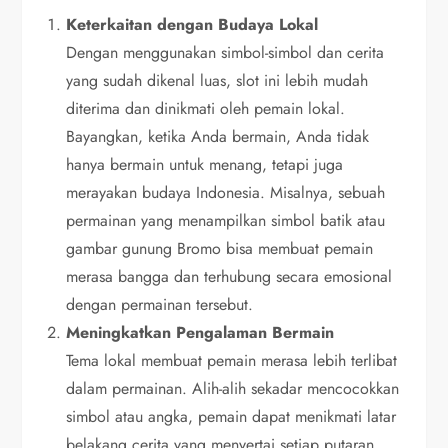
Keterkaitan dengan Budaya Lokal
Dengan menggunakan simbol-simbol dan cerita
yang sudah dikenal luas, slot ini lebih mudah
diterima dan dinikmati oleh pemain lokal.
Bayangkan, ketika Anda bermain, Anda tidak
hanya bermain untuk menang, tetapi juga
merayakan budaya Indonesia. Misalnya, sebuah
permainan yang menampilkan simbol batik atau
gambar gunung Bromo bisa membuat pemain
merasa bangga dan terhubung secara emosional
dengan permainan tersebut.
Meningkatkan Pengalaman Bermain
Tema lokal membuat pemain merasa lebih terlibat
dalam permainan. Alih-alih sekadar mencocokkan
simbol atau angka, pemain dapat menikmati latar
belakang cerita yang menyertai setiap putaran.