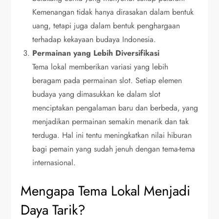
Kemenangan tidak hanya dirasakan dalam bentuk
uang, tetapi juga dalam bentuk penghargaan
terhadap kekayaan budaya Indonesia.
Permainan yang Lebih Diversifikasi
Tema lokal memberikan variasi yang lebih
beragam pada permainan slot. Setiap elemen
budaya yang dimasukkan ke dalam slot
menciptakan pengalaman baru dan berbeda, yang
menjadikan permainan semakin menarik dan tak
terduga. Hal ini tentu meningkatkan nilai hiburan
bagi pemain yang sudah jenuh dengan tema-tema
internasional.
Mengapa Tema Lokal Menjadi
Daya Tarik?