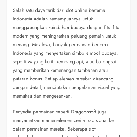
Salah satu daya tarik dari slot online bertema
Indonesia adalah kemampuannya untuk
menggabungkan keindahan budaya dengan fitur-fitur
modern yang meningkatkan peluang pemain untuk
menang. Misalnya, banyak permainan bertema
Indonesia yang menyertakan simbol-simbol budaya,
seperti wayang kulit, kembang api, atau barongsai,
yang memberikan kemenangan tambahan atau
putaran bonus. Setiap elemen tersebut dirancang
dengan detail, menciptakan pengalaman visual yang
memukau dan mengesankan.
Penyedia permainan seperti Dragoonsoft juga
menyematkan elemen-elemen cerita tradisional ke
dalam permainan mereka. Beberapa slot