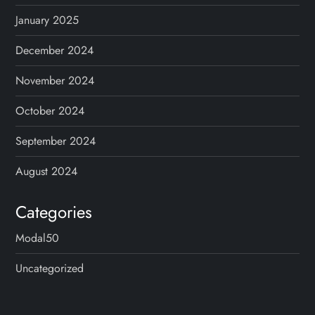
January 2025
December 2024
November 2024
October 2024
September 2024
August 2024
Categories
Modal50
Uncategorized