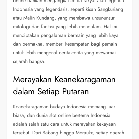
online bahkan mengangkat cerita rakyat atau legenda
Indonesia yang legendaris, seperti kisah Sangkuriang
atau Malin Kundang, yang membawa unsur-unsur
mitologi dan fantasi yang lebih mendalam. Hal ini
menciptakan pengalaman bermain yang lebih kaya
dan bermakna, memberi kesempatan bagi pemain
untuk lebih mengenal cerita-cerita yang mewarnai
sejarah bangsa.
Merayakan Keanekaragaman
dalam Setiap Putaran
Keanekaragaman budaya Indonesia memang luar
biasa, dan dunia slot online bertema Indonesia
adalah salah satu cara untuk merayakan kekayaan
tersebut. Dari Sabang hingga Merauke, setiap daerah