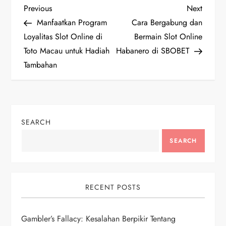
P
Previous
Next
Previous
Next
Post
Post
Manfaatkan Program
Cara Bergabung dan
o
Loyalitas Slot Online di
Bermain Slot Online
Toto Macau untuk Hadiah
Habanero di SBOBET
s
Tambahan
t
n
SEARCH
a
SEARCH
v
i
RECENT POSTS
g
Gambler’s Fallacy: Kesalahan Berpikir Tentang