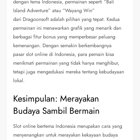
dengan tema Indonesia, permainan seperti “Bali
Island Adventure” atau “Wayang Win”
dari Dragoonsoft adalah pilihan yang tepat. Kedua
permainan ini menawarkan grafik yang menarik dan
berbagai fitur bonus yang memperbesar peluang
kemenangan. Dengan semakin berkembangnya
pasar slot online di Indonesia, para pemain bisa
menikmati permainan yang tidak hanya menghibur,
tetapi juga mengedukasi mereka tentang kebudayaan
lokal.
Kesimpulan: Merayakan
Budaya Sambil Bermain
Slot online bertema Indonesia merupakan cara yang
menyenangkan untuk merayakan kekayaan budaya