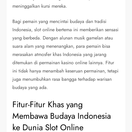
meninggalkan kursi mereka.
Bagi pemain yang mencintai budaya dan tradisi
Indonesia, slot online bertema ini memberikan sensasi
yang berbeda. Dengan alunan musik gamelan atau
suara alam yang menenangkan, para pemain bisa
merasakan atmosfer khas Indonesia yang jarang
ditemukan di permainan kasino online lainnya. Fitur
ini tidak hanya menambah keseruan permainan, tetapi
juga menumbuhkan rasa bangga terhadap warisan
budaya yang ada.
Fitur-Fitur Khas yang
Membawa Budaya Indonesia
ke Dunia Slot Online