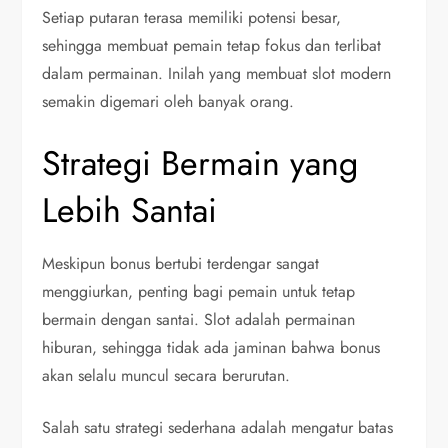
Setiap putaran terasa memiliki potensi besar,
sehingga membuat pemain tetap fokus dan terlibat
dalam permainan. Inilah yang membuat slot modern
semakin digemari oleh banyak orang.
Strategi Bermain yang
Lebih Santai
Meskipun bonus bertubi terdengar sangat
menggiurkan, penting bagi pemain untuk tetap
bermain dengan santai. Slot adalah permainan
hiburan, sehingga tidak ada jaminan bahwa bonus
akan selalu muncul secara berurutan.
Salah satu strategi sederhana adalah mengatur batas