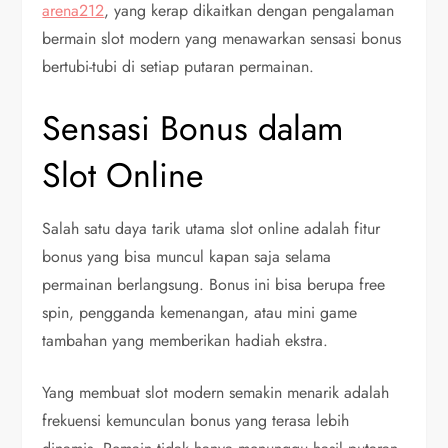
arena212
, yang kerap dikaitkan dengan pengalaman
bermain slot modern yang menawarkan sensasi bonus
bertubi-tubi di setiap putaran permainan.
Sensasi Bonus dalam
Slot Online
Salah satu daya tarik utama slot online adalah fitur
bonus yang bisa muncul kapan saja selama
permainan berlangsung. Bonus ini bisa berupa free
spin, pengganda kemenangan, atau mini game
tambahan yang memberikan hadiah ekstra.
Yang membuat slot modern semakin menarik adalah
frekuensi kemunculan bonus yang terasa lebih