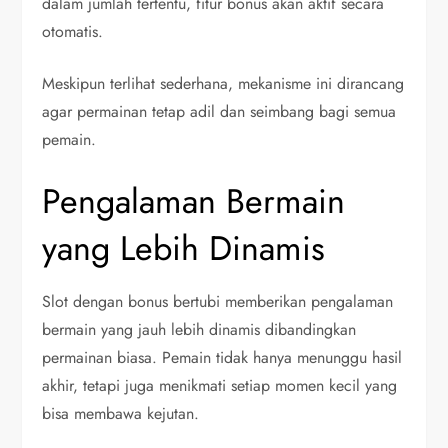
dalam jumlah tertentu, fitur bonus akan aktif secara
otomatis.
Meskipun terlihat sederhana, mekanisme ini dirancang
agar permainan tetap adil dan seimbang bagi semua
pemain.
Pengalaman Bermain
yang Lebih Dinamis
Slot dengan bonus bertubi memberikan pengalaman
bermain yang jauh lebih dinamis dibandingkan
permainan biasa. Pemain tidak hanya menunggu hasil
akhir, tetapi juga menikmati setiap momen kecil yang
bisa membawa kejutan.