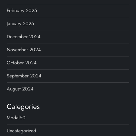
February 2025
January 2025
December 2024
November 2024
October 2024
September 2024
August 2024
Categories
Modal50
Uncategorized