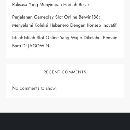
o
Raksasa Yang Menyimpan Hadiah Besar
n
Perjalanan Gameplay Slot Online Betwin188:
Menyelami Koleksi Habanero Dengan Konsep Inovatif
Istilah-Istilah Slot Online Yang Wajib Diketahui Pemain
Baru Di JAGOWIN
RECENT COMMENTS
No comments to show.