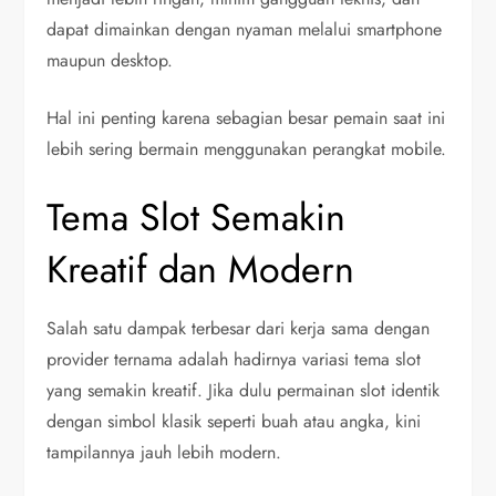
dapat dimainkan dengan nyaman melalui smartphone
maupun desktop.
Hal ini penting karena sebagian besar pemain saat ini
lebih sering bermain menggunakan perangkat mobile.
Tema Slot Semakin
Kreatif dan Modern
Salah satu dampak terbesar dari kerja sama dengan
provider ternama adalah hadirnya variasi tema slot
yang semakin kreatif. Jika dulu permainan slot identik
dengan simbol klasik seperti buah atau angka, kini
tampilannya jauh lebih modern.