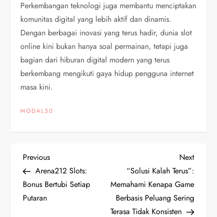
Perkembangan teknologi juga membantu menciptakan
komunitas digital yang lebih aktif dan dinamis.
Dengan berbagai inovasi yang terus hadir, dunia slot
online kini bukan hanya soal permainan, tetapi juga
bagian dari hiburan digital modern yang terus
berkembang mengikuti gaya hidup pengguna internet
masa kini.
MODAL50
P
Previous
Next
Previous
Next
Post
Post
Arena212 Slots:
“Solusi Kalah Terus”:
o
Bonus Bertubi Setiap
Memahami Kenapa Game
Putaran
Berbasis Peluang Sering
s
Terasa Tidak Konsisten