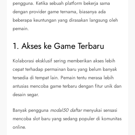
pengguna. Ketika sebuah platform bekerja sama
dengan provider game ternama, biasanya ada
beberapa keuntungan yang dirasakan langsung oleh
pemain.
1. Akses ke Game Terbaru
Kolaborasi eksklusif sering memberikan akses lebih
cepat terhadap permainan baru yang belum banyak
tersedia di tempat lain. Pemain tentu merasa lebih
antusias mencoba game terbaru dengan fitur unik dan
desain segar.
Banyak pengguna
modal50 daftar
menyukai sensasi
mencoba slot baru yang sedang populer di komunitas
online.