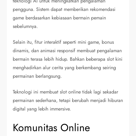
teknologi AI untuk meningkatkan pengalaman
pengguna. Sistem dapat memberikan rekomendasi
game berdasarkan kebiasaan bermain pemain
sebelumnya.
Selain itu, fitur interaktif seperti mini game, bonus
dinamis, dan animasi responsif membuat pengalaman
bermain terasa lebih hidup. Bahkan beberapa slot kini
menghadirkan alur cerita yang berkembang seiring
permainan berlangsung.
Teknologi ini membuat slot online tidak lagi sekadar
permainan sederhana, tetapi berubah menjadi hiburan
digital yang lebih immersive.
Komunitas Online